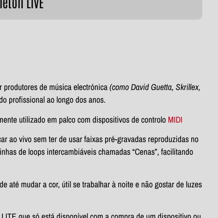
leton LIVE
r produtores de música electrónica
(como David Guetta, Skrillex,
do profissional ao longo dos anos.
emente utilizado em palco com dispositivos de controlo
MIDI
car ao vivo sem ter de usar faixas pré-gravadas reproduzidas no
linhas de loops intercambiáveis chamadas “Cenas”, facilitando
e até mudar a cor, útil se trabalhar à noite e não gostar de luzes
o LITE que só está disponível com a compra de um dispositivo ou