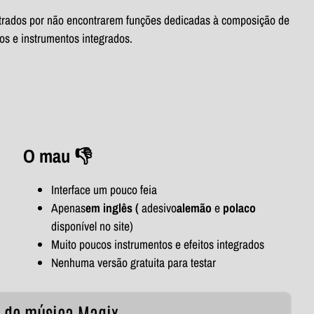
strados por não encontrarem funções dedicadas à composição de
tos e instrumentos integrados.
O mau 👎
Interface um pouco feia
Apenas
em inglês
(
adesivo
alemão
e
polaco
disponível no site)
Muito poucos instrumentos e efeitos integrados
Nenhuma versão gratuita para testar
e de música Magix