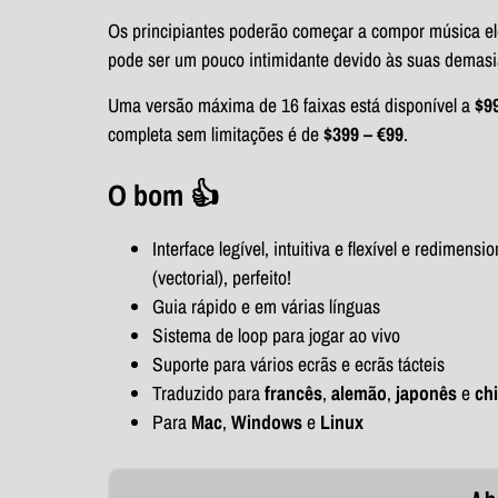
Os principiantes poderão começar a compor música ele
pode ser um pouco intimidante devido às suas demas
Uma versão máxima de 16 faixas está disponível a
$9
completa sem limitações é de
$399 – €99
.
O bom 👍
Interface legível, intuitiva e flexível e redimensi
(vectorial), perfeito!
Guia rápido e em várias línguas
Sistema de loop para jogar ao vivo
Suporte para vários ecrãs e ecrãs tácteis
Traduzido para
francês
,
alemão
,
japonês
e
ch
Para
Mac
,
Windows
e
Linux