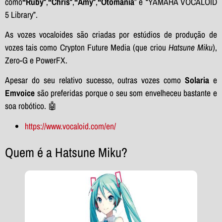
como
“Ruby
“,
“Chris
“,
“Amy
“,
“Otomania
” e “YAMAHA VOCALOID
5 Library”.
As vozes vocaloides são criadas por estúdios de produção de
vozes tais como Crypton Future Media (que criou
Hatsune Miku
),
Zero-G e PowerFX.
Apesar do seu relativo sucesso, outras vozes como
Solaria
e
Emvoice
são preferidas porque o seu som envelheceu bastante e
soa robótico. 🤖
https://www.vocaloid.com/en/
Quem é a Hatsune Miku?