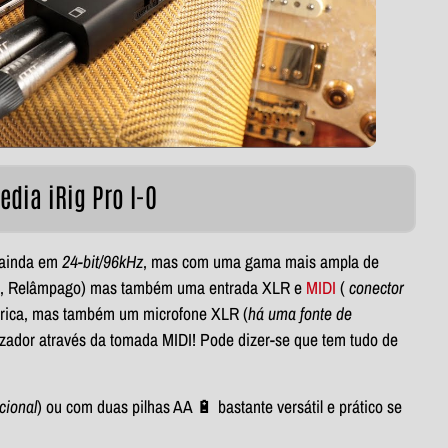
edia iRig Pro I-O
 ainda em
24-bit/96kHz
, mas com uma gama mais ampla de
SB, Relâmpago) mas também uma entrada XLR e
MIDI
(
conector
éctrica, mas também um microfone XLR (
há uma fonte de
izador através da tomada MIDI! Pode dizer-se que tem tudo de
cional
) ou com duas pilhas AA 🔋 bastante versátil e prático se