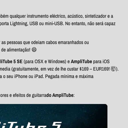
mbém qualquer instrumento eléctrico, acústico, sintetizador e a
porta Lightning, USB ou mini-USB. No entanto, não será capaz
tar as pessoas que odeiam cabos emaranhados ou
 de alimentação! 😄
liTube 5 SE
(para OSX e Windows) e
AmpliTube
para iOS
imedia (gratuitamente, em vez de lhe custar $169 – EUR169! 🤯).
para o seu iPhone ou iPad. Pegada mínima e máxima
ores e efeitos de guitarra
do AmpliTube
: