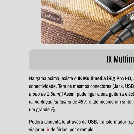
IK Multim
Na gama acima, existe o
IK Multimedia iRig Pro I-O
,
conectividade. Tem os mesmos conectores (Jack, U
mono de 2.5mm
)! Assim pode ligar a sua guitarra el
alimentação fantasma
de
48V
) e até mesmo um sintet
um grande 💪.
Poderá alimentá-lo através de USB, transformador (
op
viajar ou
ir
de férias, por exemplo.