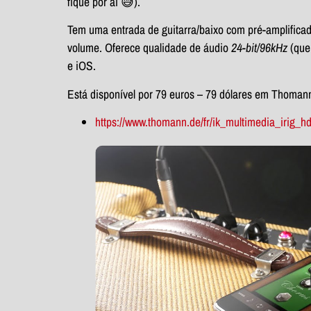
fique por aí 😅).
Tem uma entrada de guitarra/baixo com pré-amplificad
volume. Oferece qualidade de áudio
24-bit/96kHz
(que
e iOS.
Está disponível por 79 euros – 79 dólares em Thomann
https://www.thomann.de/fr/ik_multimedia_irig_h