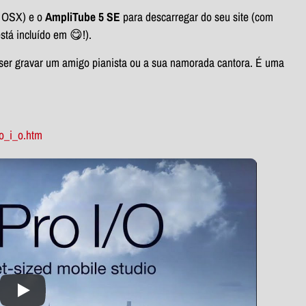
 OSX) e o
AmpliTube 5 SE
para descarregar do seu site (com
está incluído em 😋!).
uiser gravar um amigo pianista ou a sua namorada cantora. É uma
ro_i_o.htm