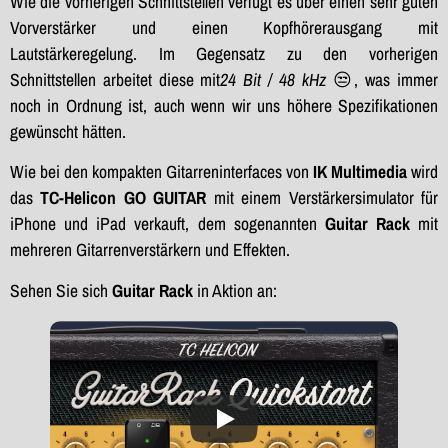
Wie die vorherigen Schnittstellen verfügt es über einen sehr guten
Vorverstärker und einen Kopfhörerausgang mit
Lautstärkeregelung. Im Gegensatz zu den vorherigen
Schnittstellen arbeitet diese mit
24 Bit / 48 kHz
😒, was immer
noch in Ordnung ist, auch wenn wir uns höhere Spezifikationen
gewünscht hätten.
Wie bei den kompakten Gitarreninterfaces von
IK Multimedia
wird
das
TC-Helicon GO GUITAR
mit einem Verstärkersimulator für
iPhone und iPad verkauft, dem sogenannten
Guitar Rack
mit
mehreren Gitarrenverstärkern und Effekten.
Sehen Sie sich
Guitar Rack
in Aktion an: