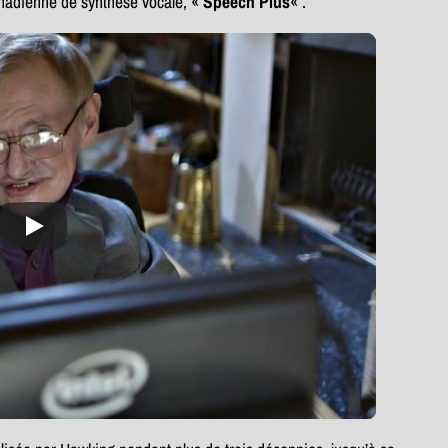
canadienne de synthèse vocale, «
Speech Plus
« .